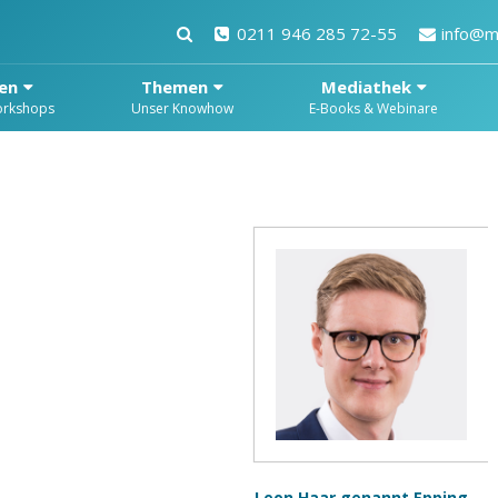
0211 946 285 72-55
info@m
en
Themen
Mediathek
orkshops
Unser Knowhow
E-Books & Webinare
Leon Haar genannt Epping