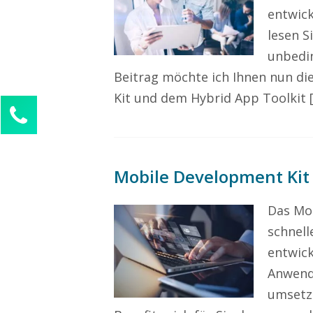
entwick
lesen S
unbedin
Beitrag möchte ich Ihnen nun d
Kit und dem Hybrid App Toolkit 
Kontaktieren Sie uns!
Sophie Weber
Kundenservice
Mobile Development Kit
0211 946 285 72-55
sophie.weber@mission-mobile.de
Das Mob
Ihre Anfrage
schnel
entwick
Anwend
umsetze