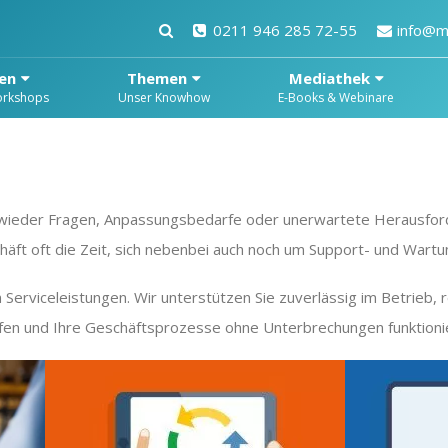
0211 946 285 72-55
info@m
en
Themen
Mediathek
orkshops
Unser Knowhow
E-Books & Webinare
wieder Fragen, Anpassungsbedarfe oder unerwartete Herausford
chäft oft die Zeit, sich nebenbei auch noch um Support- und Wa
 Serviceleistungen. Wir unterstützen Sie zuverlässig im Betrieb,
ufen und Ihre Geschäftsprozesse ohne Unterbrechungen funktioni