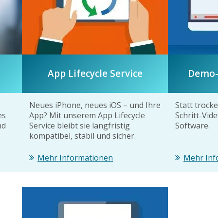
App Lifecycle Service
Demo-
Neues iPhone, neues iOS – und Ihre
Statt trock
es
App? Mit unserem App Lifecycle
Schritt-Vide
nd
Service bleibt sie langfristig
Software.
kompatibel, stabil und sicher.
Mehr Informationen
Mehr Inf