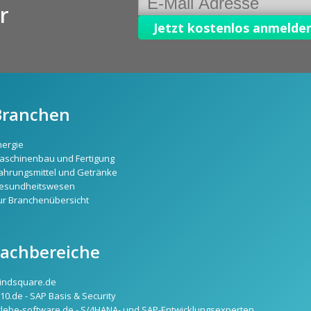
r
Branchen
nergie
aschinenbau und Fertigung
ahrungsmittel und Getränke
esundheitswesen
ur Branchenübersicht
Fachbereiche
indsquare.de
10.de - SAP Basis & Security
rlebe-software.de - S/4HANA- und SAP-Entwicklungsexperten