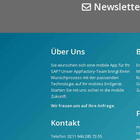
Newslette
Über Uns
Sie wünschen sich eine mobile App für Ihr
E
SAP? Unser AppFactory-Team bringt Ihren
M
Wunschprozess mit der passenden
N
Technologie auf Ihr mobiles Endgerät.
G
Starten Sie mit uns sicher in die mobile
Z
Zukunft.
Wir freuen uns auf Ihre Anfrage.
Kontakt
m
rz
Telefon:
0211 946 285 72-55
e