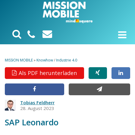
MISSION MOBILE
»
Knowhow
/
Industrie 4.0
Als PDF herunterladen
Tobias Feldherr
28. August 2023
SAP Leonardo