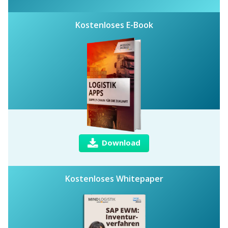
Kostenloses E-Book
Download
Kostenloses Whitepaper