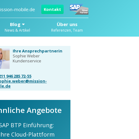
ission-mobile.de
Kontakt
Blog
Über uns
News & Artikel
Referenzen, Team
Ihre Ansprechpartnerin
Sophie Weber
Kundenservice
211 946 285 72-55
ophie.weber@mission-
le.de
hnliche Angebote
SAP BTP Einführung:
Ihre Cloud-Plattform