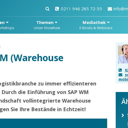
0211 946 285 72-55
info@m
en
Themen
Mediathek
orkshops
Unser Knowhow
E-Books & Webinare
e
WM (Warehouse
0
s
mobi
ogistikbranche zu immer effizienteren
. Durch die Einführung von SAP WM
Ä
andschaft vollintegrierte Warehouse
 Sie Ihre Bestände in Echtzeit!