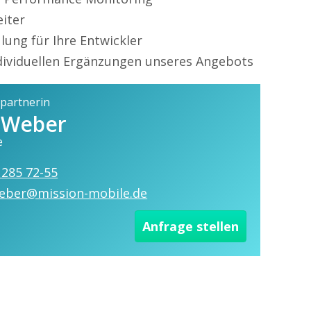
iter
ung für Ihre Entwickler
ndividuellen Ergänzungen unseres Angebots
partnerin
 Weber
e
 285 72-55
eber@mission-mobile.de
Anfrage stellen