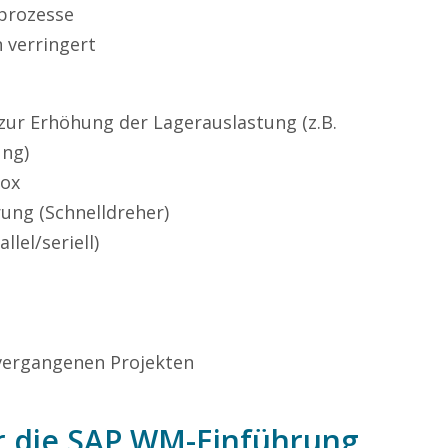
prozesse
 verringert
zur Erhöhung der Lagerauslastung (z.B.
ung)
box
rung (Schnelldreher)
lel/seriell)
vergangenen Projekten
r die SAP WM-Einführung