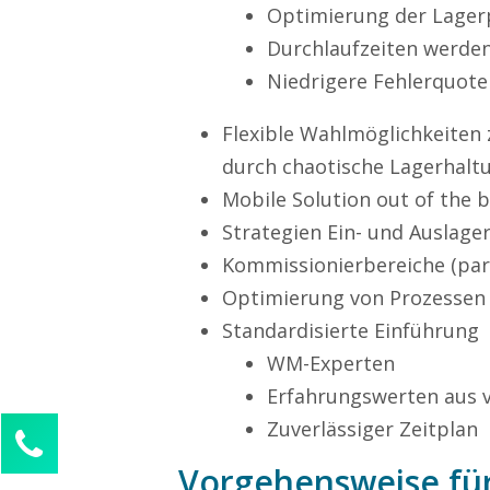
Optimierung der Lager
Durchlaufzeiten werden
Niedrigere Fehlerquote
Flexible Wahlmöglichkeiten 
durch chaotische Lagerhalt
Mobile Solution out of the 
Strategien Ein- und Auslage
Kommissionierbereiche (paral
Optimierung von Prozessen
Standardisierte Einführung
WM-Experten
Erfahrungswerten aus 
Zuverlässiger Zeitplan
Kontaktieren Sie uns!
Vorgehensweise fü
Sophie Weber