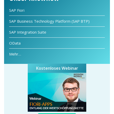
SAP Fiori
SAP Business Technology Platform (SAP BTP)
SAP Integration Suite
OData
Mehr…
Kostenloses Webinar