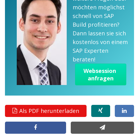
möchten möglichst
schnell von SAP
Build profitieren?
Dann lassen sie sich
kostenlos von einem
SAP Experten
beraten!
Websession 
anfragen
Als PDF herunterladen