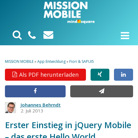
MISSION MOBILE
»
App Entwicklung
»
Fiori & SAPUI5
Als PDF herunterladen
Johannes Behrndt
2. Juli 2013
Erster Einstieg in jQuery Mobile
– das erste Hello World