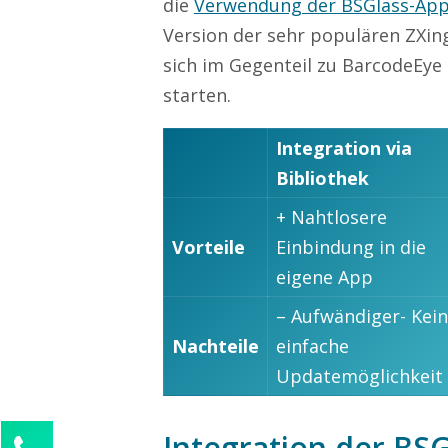
die
Verwendung der BSGlass-Ap
Version der sehr populären ZXin
sich im Gegenteil zu BarcodeEye 
starten.
Integration via
Bibliothek
+ Nahtlosere
Vorteile
Einbindung in die
eigene App
– Aufwändiger- Kei
Nachteile
einfache
Updatemöglichkeit
Integration der BS
Kontaktieren Sie uns!