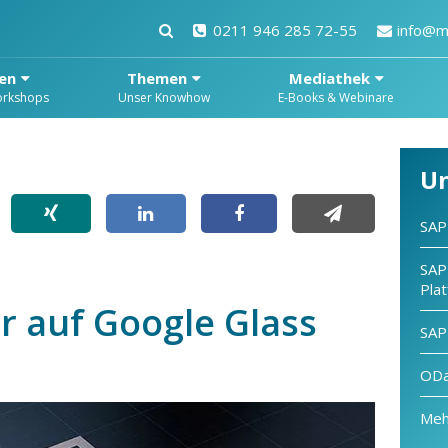
0211 946 285 72-55
info@m
en
Themen
Mediathek
orkshops
Unser Knowhow
E-Books & Webinare
U
SAP 
SAP
Pla
 auf Google Glass
SAP 
ODa
Meh