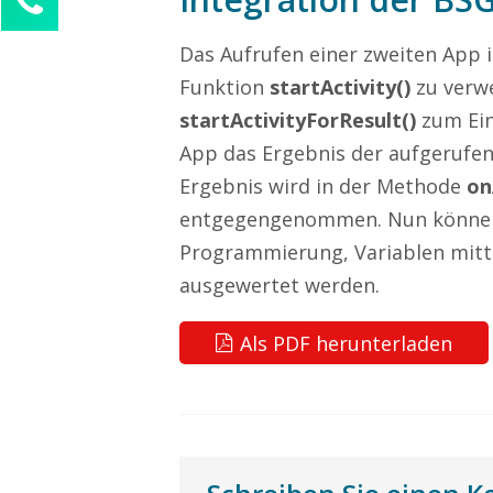
Sophie Weber
Das Aufrufen einer zweiten App i
Kundenservice
Funktion
startActivity()
zu verw
0211 946 285 72-55
startActivityForResult()
zum Ein
sophie.weber@mission-mobile.de
App das Ergebnis der aufgerufe
Ihre Anfrage
Ergebnis wird in der Methode
on
entgegengenommen. Nun können, 
Programmierung, Variablen mitt
ausgewertet werden.
Als PDF herunterladen