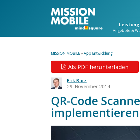
Leistung
Angebote & W
MISSION MOBILE
»
App Entwicklung
Als PDF herunterladen
Erik Barz
29. November 2014
QR-Code Scanner
implementieren