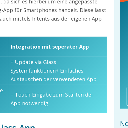
p
, da sich es hierbei um eine angepasste
g-App für Smartphones handelt. Diese lässt
auch mittels Intents aus der eigenen App
Integration mit seperater App
+ Update via Glass
Systemfunktionen+ Einfaches
Austauschen der verwendeten App
ne
– Touch-Eingabe zum Starten der
App notwendig
Ne
Glass-App