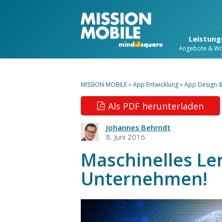
Leistung
Angebote & W
MISSION MOBILE
»
App Entwicklung
»
App Design 
Als PDF herunterladen
Johannes Behrndt
8. Juni 2016
Maschinelles Le
Unternehmen!