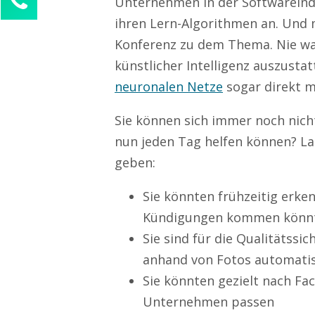
Unternehmen in der Softwareindu
Sophie Weber
ihren Lern-Algorithmen an. Und m
Kundenservice
Konferenz zu dem Thema. Nie war
künstlicher Intelligenz auszusta
0211 946 285 72-55
sophie.weber@mission-mobile.de
neuronalen Netze
sogar direkt m
Ihre Anfrage
Sie können sich immer noch nicht
nun jeden Tag helfen können? Las
geben:
Sie könnten frühzeitig erke
Kündigungen kommen könn
Sie sind für die Qualitätss
anhand von Fotos automatisc
Sie könnten gezielt nach Fa
Unternehmen passen