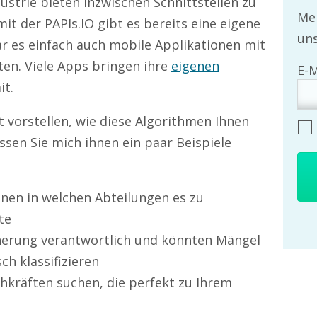
strie bieten inzwischen Schnittstellen zu
Mel
it der PAPIs.IO gibt es bereits eine eigene
uns
 es einfach auch mobile Applikationen mit
tten. Viele Apps bringen ihre
eigenen
it.
 vorstellen, wie diese Algorithmen Ihnen
sen Sie mich ihnen ein paar Beispiele
nnen in welchen Abteilungen es zu
te
icherung verantwortlich und könnten Mängel
h klassifizieren
chkräften suchen, die perfekt zu Ihrem