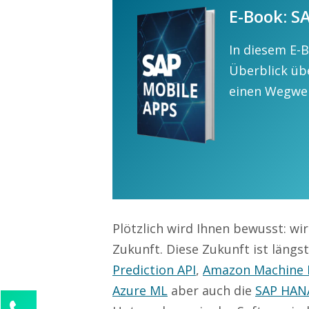
E-Book: S
In diesem E-
Überblick übe
einen Wegwei
Plötzlich wird Ihnen bewusst: wir
Zukunft. Diese Zukunft ist läng
Prediction API
,
Amazon Machine 
Azure ML
aber auch die
SAP HANA
Kontaktieren Sie uns!