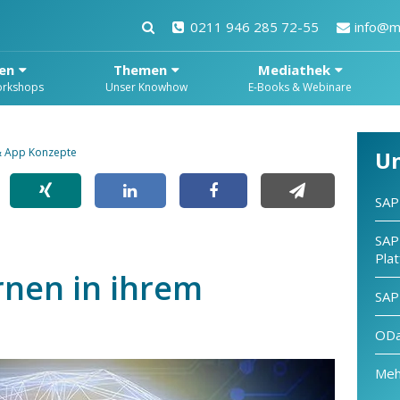
0211 946 285 72-55
info@m
en
Themen
Mediathek
orkshops
Unser Knowhow
E-Books & Webinare
& App Konzepte
U
SAP 
SAP
Pla
rnen in ihrem
SAP 
ODa
Meh