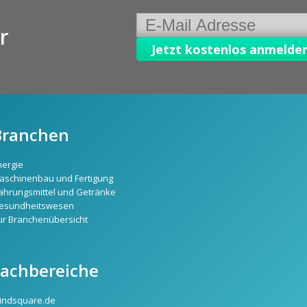
r
Branchen
nergie
aschinenbau und Fertigung
ahrungsmittel und Getränke
esundheitswesen
ur Branchenübersicht
Fachbereiche
indsquare.de