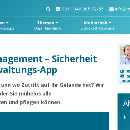
0211 946 285 72-55
info@m
en
Themen
Mediathek
orkshops
Unser Knowhow
E-Books & Webinare
agement – Sicherheit
waltungs-App
0
s
mobi
 und wo Zutritt auf Ihr Gelände hat? Wir
der Sie mühelos alle
Ä
ten und pflegen können.