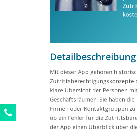
Zutri
kost
Detailbeschreibung
Mit dieser App gehören histori
Zutrittsberechtigungskonzepte d
klare Übersicht der Personen mit
Geschäftsräumen. Sie haben die 
Firmen oder Kontaktgruppen zu f
Kontaktieren Sie uns!
ob ein Fehler für die Zutrittsbe
Sophie Weber
der App einen Überblick über di
Kundenservice