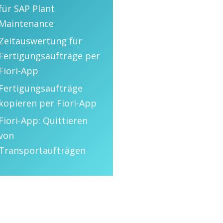
für SAP Plant
Maintenance
Zeitauswertung für
Fertigungsaufträge per
Fiori-App
Fertigungsaufträge
kopieren per Fiori-App
Fiori-App: Quittieren
von
Transportaufträgen