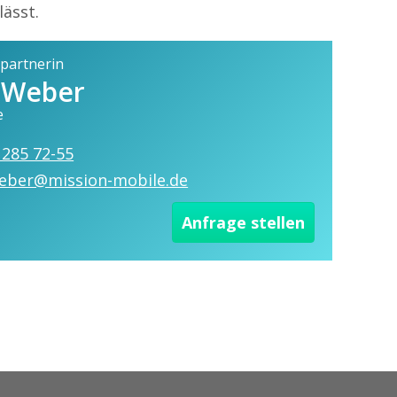
ässt.
partnerin
 Weber
e
 285 72-55
eber@mission-mobile.de
Anfrage stellen