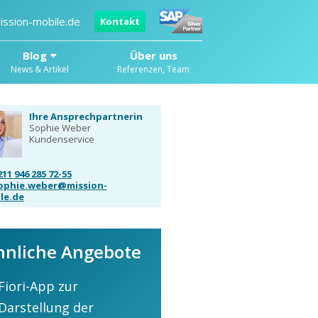
ission-mobile.de
Kontakt
Blog
Über uns
News & Artikel
Referenzen, Team
Ihre Ansprechpartnerin
Sophie Weber
Kundenservice
211 946 285 72-55
ophie.weber@mission-
le.de
hnliche Angebote
Fiori-App zur
Darstellung der