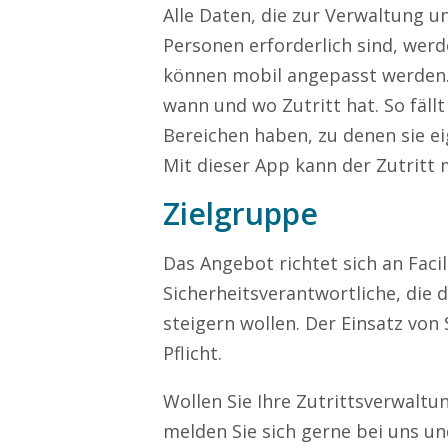
0211 946 285 72-55
Alle Daten, die zur Verwaltung u
sophie.weber@mission-mobile.de
Personen erforderlich sind, wer
können mobil angepasst werden. 
Ihre Anfrage
wann und wo Zutritt hat. So fäll
Bereichen haben, zu denen sie ei
Mit dieser App kann der Zutritt
Zielgruppe
Das Angebot richtet sich an Faci
Sicherheitsverantwortliche, die d
steigern wollen. Der Einsatz von
Pflicht.
Wollen Sie Ihre Zutrittsverwaltu
melden Sie sich gerne bei uns un