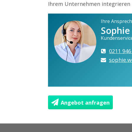
Ihrem Unternehmen integrieren l
Ihre Ansprech
Sophie
Kundenservic
0211 946
sophie.w
Angebot anfragen