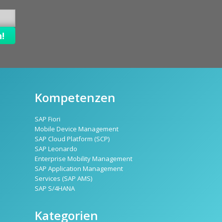
Kompetenzen
SAP Fiori
Mobile Device Management
SAP Cloud Platform (SCP)
SAP Leonardo
Enterprise Mobility Management
SAP Application Management
Services (SAP AMS)
SAP S/4HANA
Kategorien