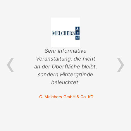
‹
›
Sehr informative
al-
Veranstaltung, die nicht
Pro
nd
an der Oberfläche bleibt,
sondern Hintergründe
Ve
war
beleuchtet.
urch
C. Melchers GmbH & Co. KG
ste.
mbH &