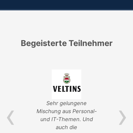
Begeisterte Teilnehmer
‹
›
von
Sehr gelungene
ik-
Mischung aus Personal-
Ver
und IT-Themen. Und
an 
auch die
so